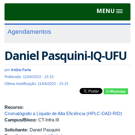
MENU
Toggle
navigat
Agendamentos
Daniel Pasquini-IQ-UFU
por
Anízio Faria
Publicado: 11/04/2022 - 15:15
Última modificação: 11/04/2022 - 15:15
Whatsapp
Recurso:
Cromatógrafo a Líquido de Alta Eficiência (HPLC-DAD-RID)
Campus/Bloco:
CT-Infra III
Solicitante:
Daniel Pasquini