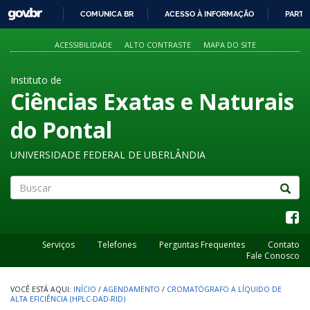
GOVBR
COMUNICA BR
ACESSO À INFORMAÇÃO
PARTI
IR
PARA
ACESSIBILIDADE
ALTO CONTRASTE
MAPA DO SITE
O
CONTEÚDO
Instituto de
Ciências Exatas e Naturais
do Pontal
UNIVERSIDADE FEDERAL DE UBERLÂNDIA
Buscar
Serviços
Telefones
Perguntas Frequentes
Contato
Fale Conosco
INÍCIO
/
AGENDAMENTO
/
CROMATÓGRAFO A LÍQUIDO DE
ALTA EFICIÊNCIA (HPLC-DAD-RID)