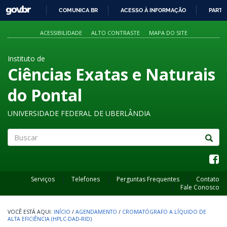
GOVBR
COMUNICA BR
ACESSO À INFORMAÇÃO
PARTI
IR
PARA
ACESSIBILIDADE
ALTO CONTRASTE
MAPA DO SITE
O
CONTEÚDO
Instituto de
Ciências Exatas e Naturais
do Pontal
UNIVERSIDADE FEDERAL DE UBERLÂNDIA
Buscar
Serviços
Telefones
Perguntas Frequentes
Contato
Fale Conosco
INÍCIO
/
AGENDAMENTO
/
CROMATÓGRAFO A LÍQUIDO DE
ALTA EFICIÊNCIA (HPLC-DAD-RID)