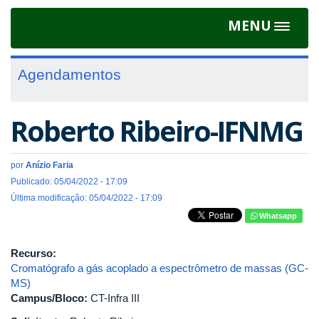
MENU
Toggle
navigat
Agendamentos
Roberto Ribeiro-IFNMG
por
Anízio Faria
Publicado: 05/04/2022 - 17:09
Última modificação: 05/04/2022 - 17:09
Whatsapp
Recurso:
Cromatógrafo a gás acoplado a espectrômetro de massas (GC-
MS)
Campus/Bloco:
CT-Infra III