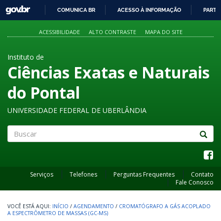
GOVBR
COMUNICA BR
ACESSO À INFORMAÇÃO
PARTI
IR
PARA
ACESSIBILIDADE
ALTO CONTRASTE
MAPA DO SITE
O
CONTEÚDO
Instituto de
Ciências Exatas e Naturais
do Pontal
UNIVERSIDADE FEDERAL DE UBERLÂNDIA
Buscar
Serviços
Telefones
Perguntas Frequentes
Contato
Fale Conosco
INÍCIO
/
AGENDAMENTO
/
CROMATÓGRAFO A GÁS ACOPLADO
A ESPECTRÔMETRO DE MASSAS (GC-MS)