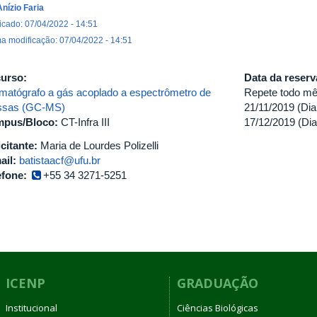
Anízio Faria
icado: 07/04/2022 - 14:51
ma modificação: 07/04/2022 - 14:51
urso:
Data da reser
matógrafo a gás acoplado a espectrômetro de
Repete todo mê
sas (GC-MS)
21/11/2019 (Dia
pus/Bloco:
CT-Infra III
17/12/2019 (Dia
icitante:
Maria de Lourdes Polizelli
ail:
batistaacf@ufu.br
efone:
+55 34 3271-5251
ICENP
GRADUAÇÃO
Institucional
Ciências Biológicas