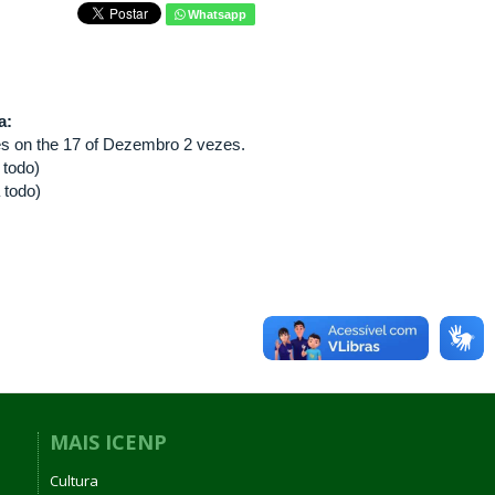
Whatsapp
va:
s on the 17 of Dezembro 2 vezes.
 todo)
 todo)
MAIS ICENP
Cultura