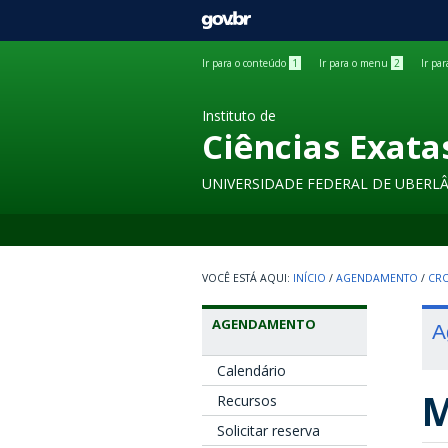
GOVBR
Ir para o conteúdo
1
Ir para o menu
2
Ir pa
Instituto de
Ciências Exata
UNIVERSIDADE FEDERAL DE UBERL
INÍCIO
/
AGENDAMENTO
/
CRO
AGENDAMENTO
A
Calendário
M
Recursos
Solicitar reserva