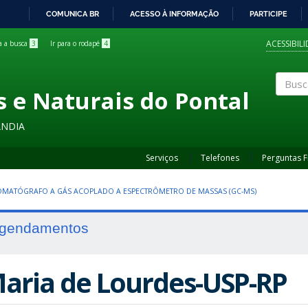
COMUNICA BR
ACESSO À INFORMAÇÃO
PARTICIPE
IR
PARA
ACESSIBIL
ra a busca
3
Ir para o rodapé
4
O
CONTEÚDO
s e Naturais do Pontal
Buscar
ÂNDIA
Serviços
Telefones
Perguntas 
MATÓGRAFO A GÁS ACOPLADO A ESPECTRÔMETRO DE MASSAS (GC-MS)
gendamentos
aria de Lourdes-USP-RP