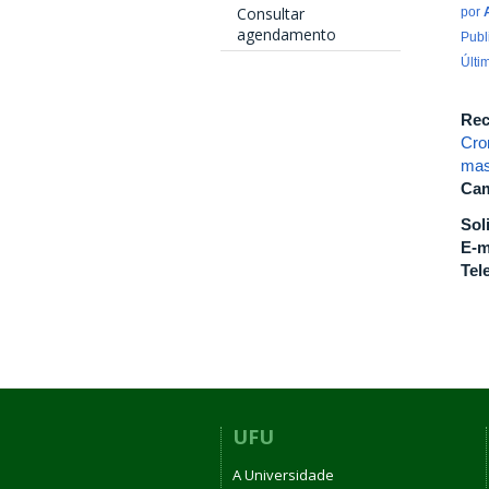
Consultar
por
agendamento
Publ
Últi
Rec
Cro
mas
Cam
Sol
E-m
Tel
UFU
A Universidade