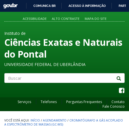
GOVBR
COMUNICA BR
ACESSO À INFORMAÇÃO
PARTI
IR
PARA
ACESSIBILIDADE
ALTO CONTRASTE
MAPA DO SITE
O
CONTEÚDO
Instituto de
Ciências Exatas e Naturais
do Pontal
UNIVERSIDADE FEDERAL DE UBERLÂNDIA
Buscar
Serviços
Telefones
Perguntas Frequentes
Contato
Fale Conosco
INÍCIO
/
AGENDAMENTO
/
CROMATÓGRAFO A GÁS ACOPLADO
A ESPECTRÔMETRO DE MASSAS (GC-MS)