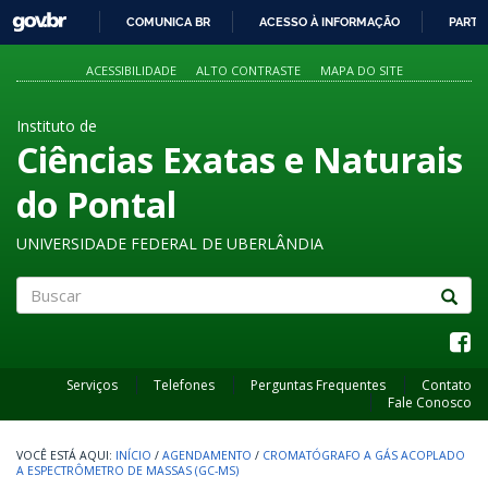
GOVBR
COMUNICA BR
ACESSO À INFORMAÇÃO
PARTI
IR
PARA
ACESSIBILIDADE
ALTO CONTRASTE
MAPA DO SITE
O
CONTEÚDO
Instituto de
Ciências Exatas e Naturais
do Pontal
UNIVERSIDADE FEDERAL DE UBERLÂNDIA
Buscar
Serviços
Telefones
Perguntas Frequentes
Contato
Fale Conosco
INÍCIO
/
AGENDAMENTO
/
CROMATÓGRAFO A GÁS ACOPLADO
A ESPECTRÔMETRO DE MASSAS (GC-MS)