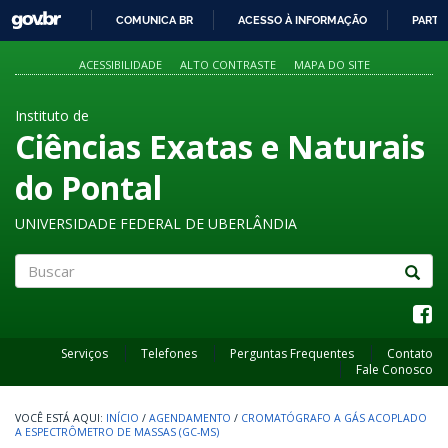
GOVBR
COMUNICA BR
ACESSO À INFORMAÇÃO
PARTI
IR
PARA
ACESSIBILIDADE
ALTO CONTRASTE
MAPA DO SITE
O
CONTEÚDO
Instituto de
Ciências Exatas e Naturais
do Pontal
UNIVERSIDADE FEDERAL DE UBERLÂNDIA
Buscar
Serviços
Telefones
Perguntas Frequentes
Contato
Fale Conosco
INÍCIO
/
AGENDAMENTO
/
CROMATÓGRAFO A GÁS ACOPLADO
A ESPECTRÔMETRO DE MASSAS (GC-MS)