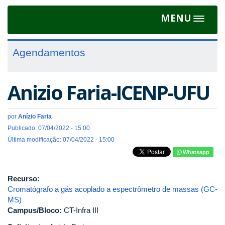
MENU
Toggle
navigat
Agendamentos
Anizio Faria-ICENP-UFU
por
Anízio Faria
Publicado: 07/04/2022 - 15:00
Última modificação: 07/04/2022 - 15:00
Whatsapp
Recurso:
Cromatógrafo a gás acoplado a espectrômetro de massas (GC-
MS)
Campus/Bloco:
CT-Infra III