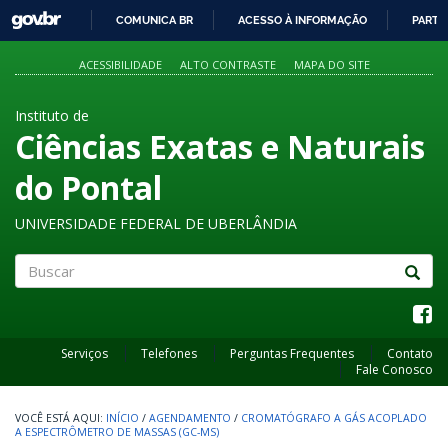
GOVBR
COMUNICA BR
ACESSO À INFORMAÇÃO
PARTI
IR
PARA
ACESSIBILIDADE
ALTO CONTRASTE
MAPA DO SITE
O
CONTEÚDO
Instituto de
Ciências Exatas e Naturais
do Pontal
UNIVERSIDADE FEDERAL DE UBERLÂNDIA
Buscar
Serviços
Telefones
Perguntas Frequentes
Contato
Fale Conosco
INÍCIO
/
AGENDAMENTO
/
CROMATÓGRAFO A GÁS ACOPLADO
A ESPECTRÔMETRO DE MASSAS (GC-MS)