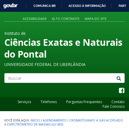
GOVBR
COMUNICA BR
ACESSO À INFORMAÇÃO
PARTI
IR
PARA
ACESSIBILIDADE
ALTO CONTRASTE
MAPA DO SITE
O
CONTEÚDO
Instituto de
Ciências Exatas e Naturais
do Pontal
UNIVERSIDADE FEDERAL DE UBERLÂNDIA
Buscar
Serviços
Telefones
Perguntas Frequentes
Contato
Fale Conosco
INÍCIO
/
AGENDAMENTO
/
CROMATÓGRAFO A GÁS ACOPLADO
A ESPECTRÔMETRO DE MASSAS (GC-MS)