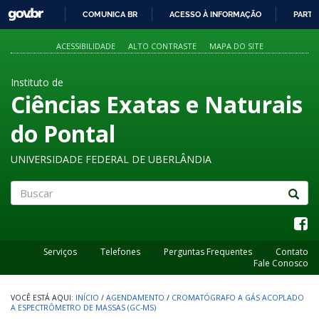
GOVBR
COMUNICA BR
ACESSO À INFORMAÇÃO
PARTI
IR
PARA
ACESSIBILIDADE
ALTO CONTRASTE
MAPA DO SITE
O
CONTEÚDO
Instituto de
Ciências Exatas e Naturais
do Pontal
UNIVERSIDADE FEDERAL DE UBERLÂNDIA
Buscar
Serviços
Telefones
Perguntas Frequentes
Contato
Fale Conosco
INÍCIO
/
AGENDAMENTO
/
CROMATÓGRAFO A GÁS ACOPLADO
A ESPECTRÔMETRO DE MASSAS (GC-MS)