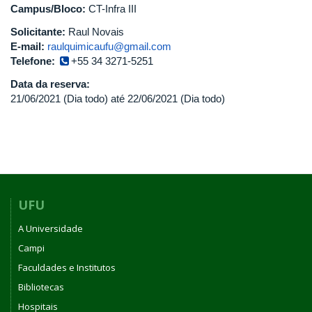
Campus/Bloco:
CT-Infra III
Solicitante:
Raul Novais
E-mail:
raulquimicaufu@gmail.com
Telefone:
+55 34 3271-5251
Data da reserva:
21/06/2021 (Dia todo)
até
22/06/2021 (Dia todo)
UFU
A Universidade
Campi
Faculdades e Institutos
Bibliotecas
Hospitais