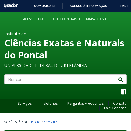
GOVBR
COMUNICA BR
ACESSO À INFORMAÇÃO
PARTI
IR
PARA
ACESSIBILIDADE
ALTO CONTRASTE
MAPA DO SITE
O
CONTEÚDO
Instituto de
Ciências Exatas e Naturais
do Pontal
UNIVERSIDADE FEDERAL DE UBERLÂNDIA
Buscar
Serviços
Telefones
Perguntas Frequentes
Contato
Fale Conosco
INÍCIO
/
ACONTECE