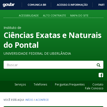
GOVBR
COMUNICA BR
ACESSO À INFORMAÇÃO
PARTI
IR
PARA
ACESSIBILIDADE
ALTO CONTRASTE
MAPA DO SITE
O
CONTEÚDO
Instituto de
Ciências Exatas e Naturais
do Pontal
UNIVERSIDADE FEDERAL DE UBERLÂNDIA
Buscar
Serviços
Telefones
Perguntas Frequentes
Contato
Fale Conosco
INÍCIO
/
ACONTECE