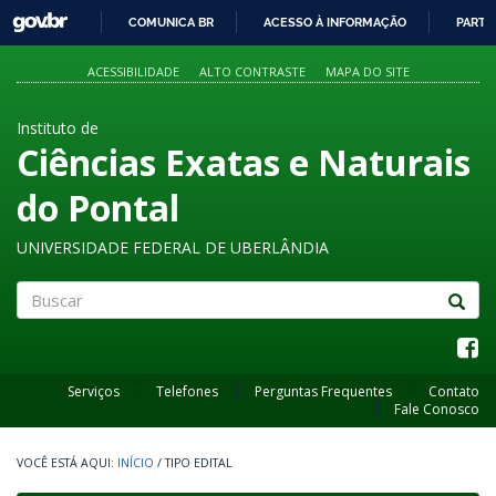
GOVBR
COMUNICA BR
ACESSO À INFORMAÇÃO
PARTI
IR
PARA
ACESSIBILIDADE
ALTO CONTRASTE
MAPA DO SITE
O
CONTEÚDO
Instituto de
Ciências Exatas e Naturais
do Pontal
UNIVERSIDADE FEDERAL DE UBERLÂNDIA
Buscar
Serviços
Telefones
Perguntas Frequentes
Contato
Fale Conosco
INÍCIO
/
TIPO EDITAL