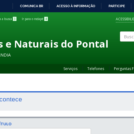
COMUNICA BR
ACESSO À INFORMAÇÃO
PARTICIPE
IR
PARA
ACESSIBIL
ra a busca
3
Ir para o rodapé
4
O
CONTEÚDO
s e Naturais do Pontal
Buscar
ÂNDIA
Serviços
Telefones
Perguntas 
contece
ÍTULO