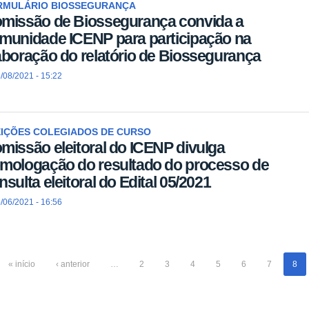
RMULÁRIO BIOSSEGURANÇA
missão de Biossegurança convida a
munidade ICENP para participação na
aboração do relatório de Biossegurança
/08/2021 - 15:22
EIÇÕES COLEGIADOS DE CURSO
missão eleitoral do ICENP divulga
mologação do resultado do processo de
nsulta eleitoral do Edital 05/2021
/06/2021 - 16:56
« início
‹ anterior
…
2
3
4
5
6
7
8