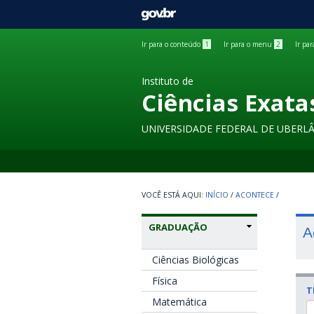
GOVBR
Ir para o conteúdo
1
Ir para o menu
2
Ir pa
Instituto de
Ciências Exata
UNIVERSIDADE FEDERAL DE UBERL
INÍCIO
/
ACONTECE
/
GRADUAÇÃO
A
Ciências Biológicas
Física
T
Matemática