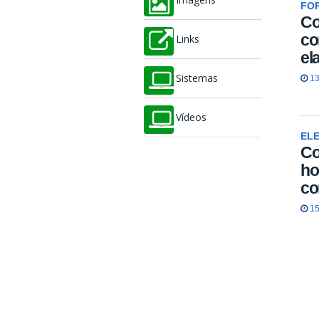
Imagens
FO
Co
co
Links
el
13
Sistemas
Vídeos
EL
Co
ho
co
15