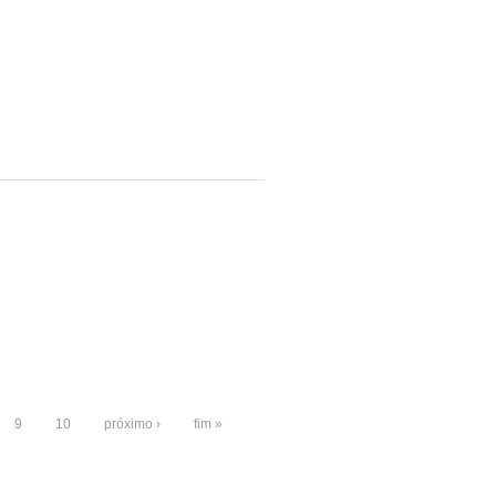
9
10
próximo ›
fim »